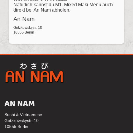
Natürlich kannst du M1. Mixed Maki Menü auch
direkt bei An Nam abholen.
An Nam
Gotzkowskystr. 10
10555 Berlin
AN NAM
Sushi & Vietnamese
Gotzkowskystr. 10
10555 Berlin