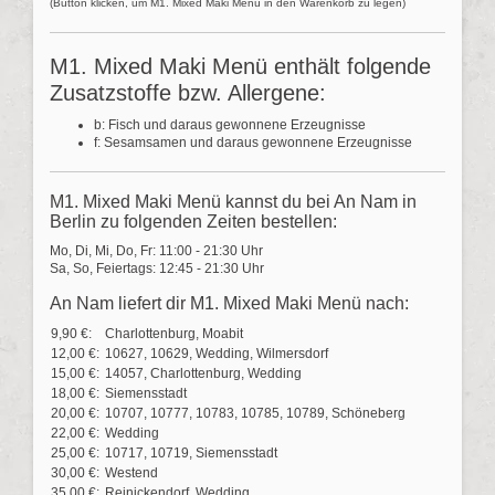
(Button klicken, um M1. Mixed Maki Menü in den Warenkorb zu legen)
M1. Mixed Maki Menü enthält folgende
Zusatzstoffe bzw. Allergene:
b: Fisch und daraus gewonnene Erzeugnisse
f: Sesamsamen und daraus gewonnene Erzeugnisse
M1. Mixed Maki Menü kannst du bei An Nam in
Berlin zu folgenden Zeiten bestellen:
Mo, Di, Mi, Do, Fr: 11:00 - 21:30 Uhr
Sa, So, Feiertags: 12:45 - 21:30 Uhr
An Nam liefert dir M1. Mixed Maki Menü nach:
9,90 €:
Charlottenburg, Moabit
12,00 €:
10627, 10629, Wedding, Wilmersdorf
15,00 €:
14057, Charlottenburg, Wedding
18,00 €:
Siemensstadt
20,00 €:
10707, 10777, 10783, 10785, 10789, Schöneberg
22,00 €:
Wedding
25,00 €:
10717, 10719, Siemensstadt
30,00 €:
Westend
35,00 €:
Reinickendorf, Wedding