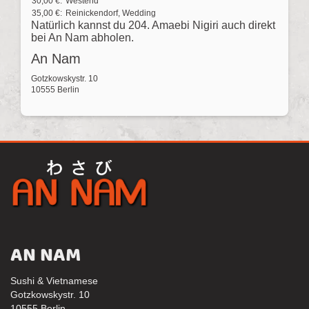
30,00 €:
Westend
35,00 €:
Reinickendorf, Wedding
Natürlich kannst du 204. Amaebi Nigiri auch direkt
bei An Nam abholen.
An Nam
Gotzkowskystr. 10
10555 Berlin
AN NAM
Sushi & Vietnamese
Gotzkowskystr. 10
10555 Berlin